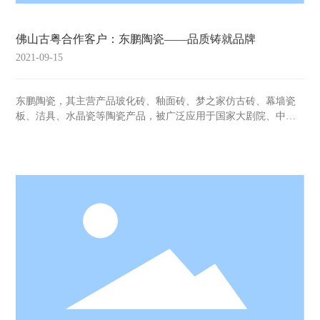
佛山古粤合作客户：东鹏陶瓷——品质铸就品牌
2021-09-15
东鹏陶瓷，其主营产品玻化砖、釉面砖、梦之家仿古砖、幕墙瓷
板、洁具、水晶瓷等陶瓷产品，被广泛应用于国家大剧院、中华
世纪坛、奥运九大场馆、世博会、亚运会场馆等上万个知名工
程。