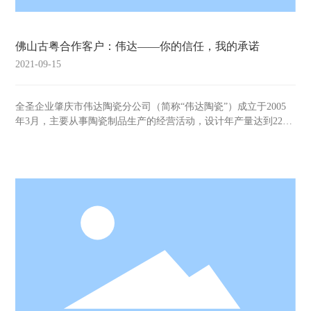
佛山古粤合作客户：伟达——你的信任，我的承诺
2021-09-15
全圣企业肇庆市伟达陶瓷分公司（简称“伟达陶瓷”）成立于2005
年3月，主要从事陶瓷制品生产的经营活动，设计年产量达到2200
万平方米，产品覆盖了喷墨抛光砖、通体超晶石瓷砖、金刚石瓷
砖、大理石瓷砖、超晶石瓷砖、抛光砖、瓷片等品类，产品品质
卓越、花色新颖、规格齐全、配套完善，不仅被广大消费者喜
爱，更广泛应用在国内外的各大知名建筑工程中。