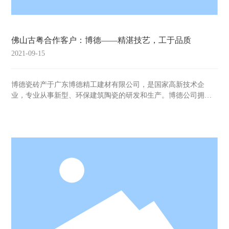
佛山古粤合作客户：博德——精湛技艺，工于品质
2021-09-15
博德瓷砖产于广东博德精工建材有限公司，是国家高新技术企
业，专业从事新型、环保建筑陶瓷的研发和生产。博德公司拥有
位于佛山三水占地1400余亩的生产基地和位于广东阳西占地约
5000亩的生产基地，构筑了广东省省级企业技术中心和广东省工
程技术研究开发中心，先后承担了国家火炬计划、国家重点新产
品、国家科技创新基金等多项国家级、省部级科研开发项目。