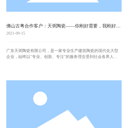
佛山古粤合作客户：天弼陶瓷——你刚好需要，我刚好专
业！
2021-09-15
广东天弼陶瓷有限公司，是一家专业生产建筑陶瓷的现代化大型
企业，始终以“专业、创新、专注”的服务理念受到社会各界人士
的广泛称赞，公司先后荣获 “广东省著名商标”、“广东省优秀自主
品牌”、“安全生产标准化三级企业”、“广东省信用示范企业”、“广
东省传统优势产业转型升级示范企业”、“广东省守合同重信用企
业”、“高新技术企业”等荣誉称号，其“天弼陶瓷”更被授予“中国著
名品牌”称号。