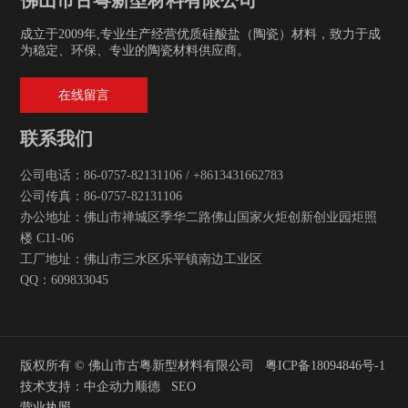
佛山市古粤新型材料有限公司
成立于2009年,专业生产经营优质硅酸盐（陶瓷）材料，致力于成
为稳定、环保、专业的陶瓷材料供应商。
在线留言
联系我们
公司电话：
86-0757-82131106
/
+8613431662783
公司传真：
86-0757-82131106
办公地址：佛山市禅城区季华二路佛山国家火炬创新创业园炬照
楼 C11-06
工厂地址：佛山市三水区乐平镇南边工业区
QQ：609833045
版权所有 © 佛山市古粤新型材料有限公司
粤ICP备18094846号-1
技术支持：中企动力
顺德
SEO
营业执照