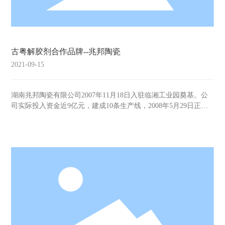
古粤解胶剂合作品牌--兆邦陶瓷
2021-09-15
湖南兆邦陶瓷有限公司2007年11月18日入驻临湘工业园奠基。公
司实际投入资金近9亿元，建成10条生产线，2008年5月29日正式
点火，7月1日正式投产出砖。公司在临湘本地注册兆邦、莱斯
曼、劳伦斯、汤普森、荣旺、创锐等六大品牌，是同行业与消费
者公认的建陶行业可信赖品牌之一。