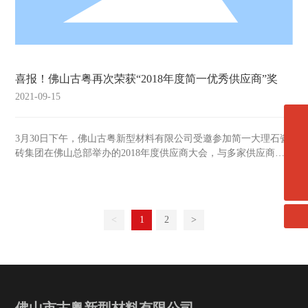
喜报！佛山古粤再次荣获“2018年度简一优秀供应商”奖
2021-09-15
3月30日下午，佛山古粤新型材料有限公司受邀参加简一大理石瓷
微信二维码
砖集团在佛山总部举办的2018年度供应商大会，与多家供应商齐
+8613431662783
聚一堂共襄盛举。会上，简一大理石瓷砖对其供应商进行了年度
service@goway-china.com
扫一扫微信二维码
表彰。
关注我们动态
<
1
2
>